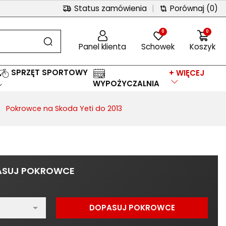
Status zamówienia
|
Porównaj
(0)
0
0
Panel klienta
Schowek
Koszyk
SPRZĘT SPORTOWY
+ WIĘCEJ
WYPOŻYCZALNIA
Pokrowce na Skoda Yeti do 2013
ASUJ POKROWCE
DOPASUJ POKROWCE