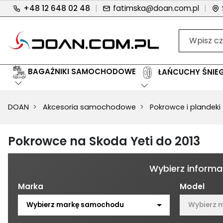
+48 12 648 02 48
|
fatimska@doan.com.pl
|
BAGAŻNIKI SAMOCHODOWE
ŁAŃCUCHY ŚNI
DOAN
Akcesoria samochodowe
Pokrowce i plandeki
Pokrowce na Skoda Yeti do 2013
Wybierz informac
Marka
Model
Wybierz markę samochodu
Wybierz 