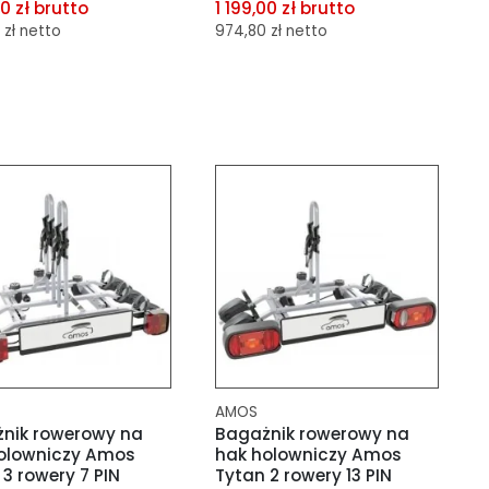
00 zł brutto
1 199,00 zł brutto
 zł netto
974,80 zł netto
aj do porównania
dodaj do porównania
aj do schowka
dodaj do schowka
AMOS
nik rowerowy na
Bagażnik rowerowy na
olowniczy Amos
hak holowniczy Amos
3 rowery 7 PIN
Tytan 2 rowery 13 PIN