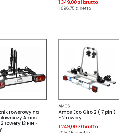
1 349,00 zł brutto
1 096,75 zł netto
aj do porównania
aj do schowka
dodaj do porównania
dodaj do schowka
AMOS
nik rowerowy na
Amos Eco Giro 2 ( 7 pin )
olowniczy Amos
- 2 rowery
3 rowery 13 PIN -
1 249,00 zł brutto
y
1 015,45 zł netto