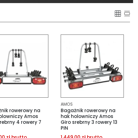
AMOS
nik rowerowy na
Bagażnik rowerowy na
olowniczy Amos
hak holowniczy Amos
rebrny 4 rowery 7
Giro srebrny 3 rowery 13
PIN
00 zł brutto
1 449,00 zł brutto