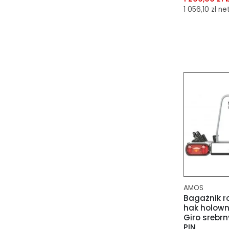
1 056,10 zł ne
dodaj do 
dodaj do 
AMOS
Bagażnik r
hak holow
Giro srebrn
PIN