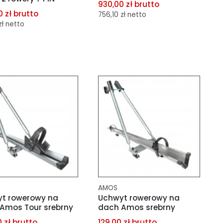
930,00 zł brutto
 zł brutto
756,10 zł netto
zł netto
dodaj do porównania
aj do porównania
dodaj do schowka
aj do schowka
AMOS
t rowerowy na
Uchwyt rowerowy na
Amos Tour srebrny
dach Amos srebrny
 zł brutto
129,00 zł brutto