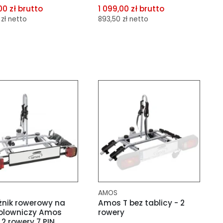
00 zł brutto
1 099,00 zł brutto
zł netto
893,50 zł netto
aj do porównania
dodaj do porównania
aj do schowka
dodaj do schowka
AMOS
nik rowerowy na
Amos T bez tablicy - 2
olowniczy Amos
rowery
2 rowery 7 PIN