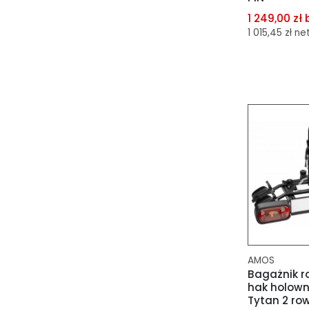
1 249,00 zł 
1 015,45 zł ne
dodaj do 
dodaj do 
AMOS
Bagażnik r
hak holow
Tytan 2 row