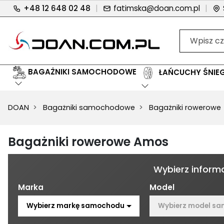
+48 12 648 02 48
|
fatimska@doan.com.pl
|
BAGAŻNIKI SAMOCHODOWE
ŁAŃCUCHY ŚNI
DOAN
Bagażniki samochodowe
Bagażniki rowerowe
Bagażniki rowerowe Amos
Wybierz informa
Marka
Model
Wybierz markę samochodu
Wybierz model s