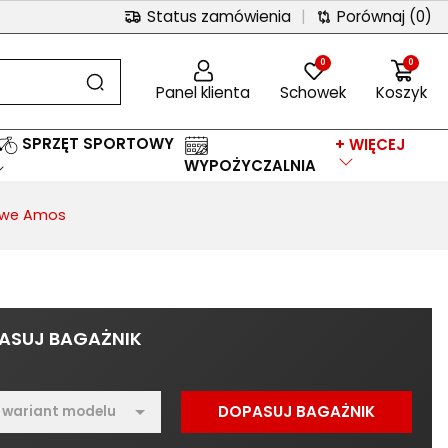
Status zamówienia
|
Porównaj
(0)
0
0
Panel klienta
Schowek
Koszyk
SPRZĘT SPORTOWY
+ WIĘCEJ
WYPOŻYCZALNIA
owe Amos
ASUJ BAGAŻNIK
DOPASUJ BAGAŻNIK
 wariant modelu