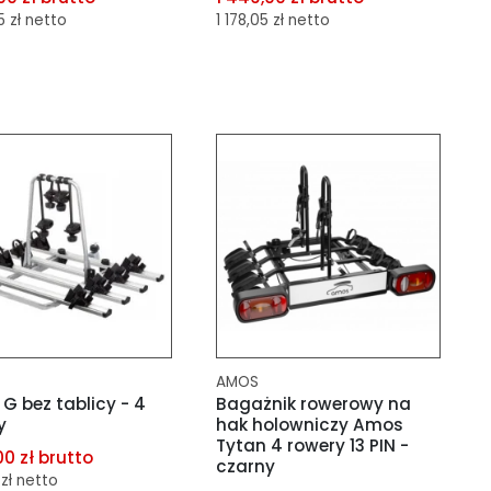
5 zł netto
1 178,05 zł netto
aj do porównania
dodaj do porównania
aj do schowka
dodaj do schowka
AMOS
G bez tablicy - 4
Bagażnik rowerowy na
y
hak holowniczy Amos
Tytan 4 rowery 13 PIN -
00 zł brutto
czarny
 zł netto