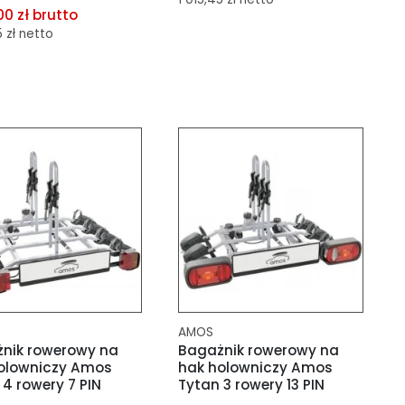
00 zł brutto
5 zł netto
dodaj do porównania
dodaj do schowka
aj do porównania
aj do schowka
AMOS
nik rowerowy na
Bagażnik rowerowy na
olowniczy Amos
hak holowniczy Amos
 4 rowery 7 PIN
Tytan 3 rowery 13 PIN