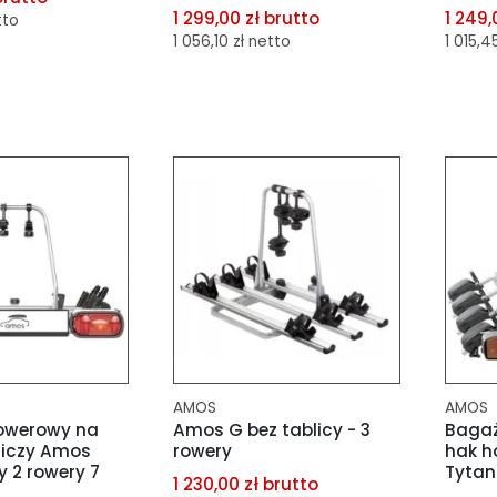
1 299,00 zł brutto
1 249,
tto
1 056,10 zł netto
1 015,4
porównania
dodaj do porównania
dod
schowka
dodaj do schowka
dod
AMOS
AMOS
owerowy na
Amos G bez tablicy - 3
Bagaż
niczy Amos
rowery
hak h
y 2 rowery 7
Tytan
1 230,00 zł brutto