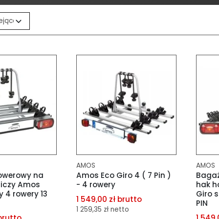
AMOS
AMOS
owerowy na
Amos Eco Giro 4 ( 7 Pin )
Bagaż
niczy Amos
- 4 rowery
hak h
y 4 rowery 13
Giro s
1 549,00 zł brutto
PIN
1 259,35 zł netto
brutto
1 549,