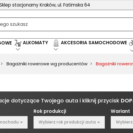
Sklep stacjonarny Kraków, ul. Fatimska 64
ALKOMATY
AKCESORIA SAMOCHODOWE
EGOWE
Bagażniki rowerowe wg producentów
Bagażniki rower
cje dotyczące Twojego auta i kliknij przycisk
DOP
Rok produkcji
Wariant
amochodu
Wybierz rok produkcji auta
Wybierz