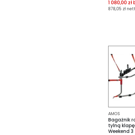
1 080,00 zł 
878,05 zł net
dodaj do 
dodaj do 
AMOS
Bagażnik r
tylną klap
Weekend 3 