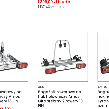
1 399,00 zł brutto
1 137,40 zł netto
porównania
dod
schowka
dod
dodaj do porównania
dodaj do schowka
AMOS
AMOS
owerowy na
Bagażnik rowerowy na
Bagaż
niczy Amos
hak holowniczy Amos
hak h
ery 13 PIN
Giro srebrny 2 rowery 13
Tytan 
PIN
czarn
brutto