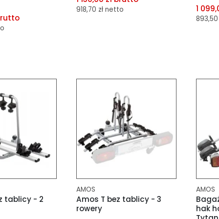
1 099,
918,70 zł netto
brutto
893,50 
to
dodaj do porównania
dod
dodaj do schowka
porównania
dod
schowka
AMOS
AMOS
tablicy - 2
Amos T bez tablicy - 3
Bagaż
rowery
hak h
Tytan 