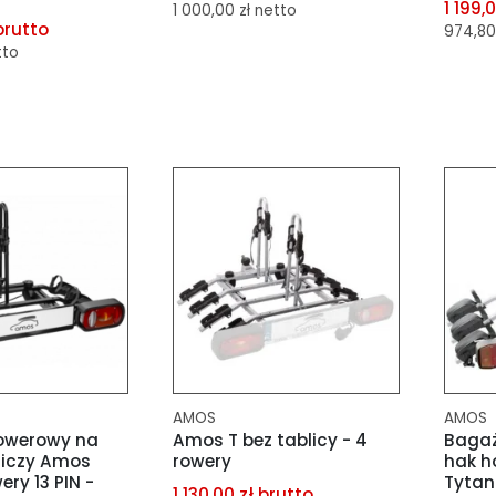
1 199,
1 000,00 zł netto
brutto
974,80
tto
dodaj do porównania
dod
dodaj do schowka
porównania
dod
schowka
AMOS
AMOS
owerowy na
Amos T bez tablicy - 4
Bagaż
niczy Amos
rowery
hak h
ery 13 PIN -
Tytan 
1 130,00 zł brutto