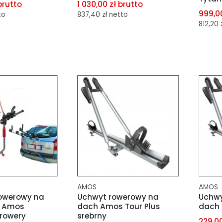
brutto
1 030,00 zł brutto
999,00
to
837,40 zł netto
812,20 
porównania
dodaj do porównania
dod
schowka
dodaj do schowka
dod
AMOS
AMOS
owerowy na
Uchwyt rowerowy na
Uchwy
ę Amos
dach Amos Tour Plus
dach 
rowery
srebrny
229,00