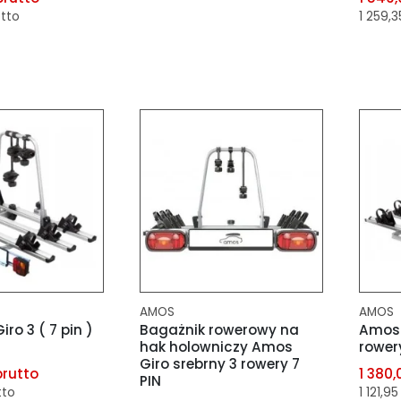
etto
1 259,3
dodaj do porównania
dodaj do schowka
porównania
dod
schowka
dod
AMOS
AMOS
ro 3 ( 7 pin )
Bagażnik rowerowy na
Amos 
hak holowniczy Amos
rower
Giro srebrny 3 rowery 7
brutto
1 380,
PIN
tto
1 121,95