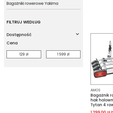
Bagażniki rowerowe Yakima
dodaj do 
dodaj do 
FILTRUJ WEDŁUG

Dostępność
Cena
AMOS
Bagażnik r
hak holow
Tytan 4 row
1 299,00 zł 