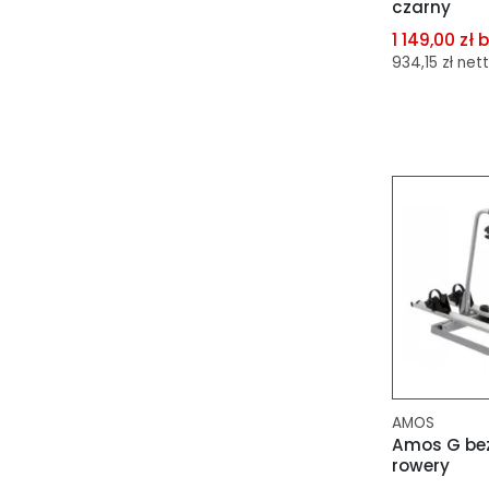
czarny
1 149,00 zł 
934,15 zł net
dodaj do 
dodaj do 
AMOS
Amos G bez 
rowery