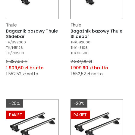
Thule
Thule
Bagażnik bazowy Thule
Bagażnik bazowy Thule
Slidebar
Slidebar
TH/892000
TH/892000
TH/145126
TH/145108
TH/710500
TH/710500
2 387,00 zł
2 387,00 zł
1 909,60 zł brutto
1 909,60 zł brutto
1 552,52 zł netto
1 552,52 zł netto
dodaj do porównania
dodaj do porównania
dodaj do schowka
dodaj do schowka
-20%
-20%
Do koszyka
Do koszyka
PAKIET
PAKIET