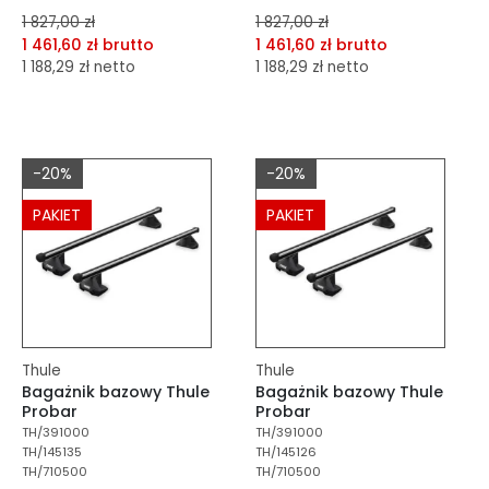
1 827,00 zł
1 827,00 zł
1 461,60 zł brutto
1 461,60 zł brutto
1 188,29 zł netto
1 188,29 zł netto
dodaj do porównania
dodaj do porównania
dodaj do schowka
dodaj do schowka
-20%
-20%
Do koszyka
Do koszyka
PAKIET
PAKIET
Thule
Thule
Bagażnik bazowy Thule
Bagażnik bazowy Thule
Probar
Probar
TH/391000
TH/391000
TH/145135
TH/145126
TH/710500
TH/710500