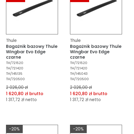
Thule
Thule
Bagażnik bazowy Thule
Bagażnik bazowy Thule
Wingbar Evo Edge
Wingbar Evo Edge
czarne
czarne
TH/721520
TH/721520
TH/721420
TH/721420
TH/145135
TH/145043
TH/720500
TH/720500
2 026,00 zł
2 026,00 zł
1 620,80 zł brutto
1 620,80 zł brutto
1 317,72 zł netto
1 317,72 zł netto
dodaj do porównania
dodaj do porównania
dodaj do schowka
dodaj do schowka
-20%
-20%
Do koszyka
Do koszyka