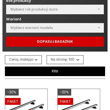
Rok produkcji
Wybierz rok produkcji auta
Wariant
Wybierz wariant modelu
DOPASUJ BAGAŻNIK
Filtr
-20%
-20%
PAKIET
PAKIET