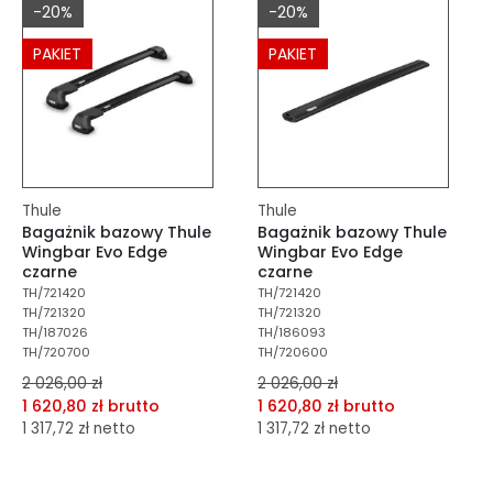
-20%
-20%
Do koszyka
Do koszyka
PAKIET
PAKIET
Thule
Thule
Bagażnik bazowy Thule
Bagażnik bazowy Thule
Wingbar Evo Edge
Wingbar Evo Edge
czarne
czarne
TH/721420
TH/721420
TH/721320
TH/721320
TH/187026
TH/186093
TH/720700
TH/720600
2 026,00 zł
2 026,00 zł
1 620,80 zł brutto
1 620,80 zł brutto
1 317,72 zł netto
1 317,72 zł netto
dodaj do porównania
dodaj do porównania