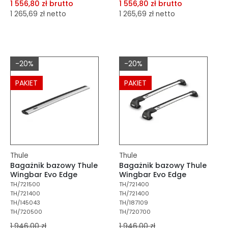
1 556,80 zł brutto
1 556,80 zł brutto
1 265,69 zł netto
1 265,69 zł netto
dodaj do porównania
dodaj do porównania
dodaj do schowka
dodaj do schowka
-20%
-20%
Do koszyka
Do koszyka
PAKIET
PAKIET
Thule
Thule
Bagażnik bazowy Thule
Bagażnik bazowy Thule
Wingbar Evo Edge
Wingbar Evo Edge
TH/721500
TH/721400
TH/721400
TH/721400
TH/145043
TH/187109
TH/720500
TH/720700
1 946,00 zł
1 946,00 zł