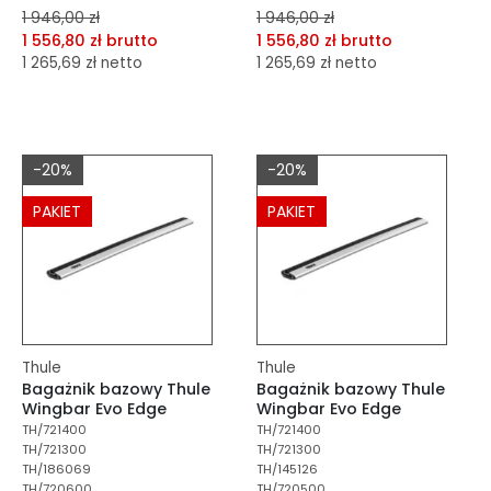
1 946,00 zł
1 946,00 zł
1 556,80 zł brutto
1 556,80 zł brutto
1 265,69 zł netto
1 265,69 zł netto
dodaj do porównania
dodaj do porównania
dodaj do schowka
dodaj do schowka
-20%
-20%
Do koszyka
Do koszyka
PAKIET
PAKIET
Thule
Thule
Bagażnik bazowy Thule
Bagażnik bazowy Thule
Wingbar Evo Edge
Wingbar Evo Edge
TH/721400
TH/721400
TH/721300
TH/721300
TH/186069
TH/145126
TH/720600
TH/720500