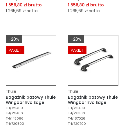
1 556,80 zł brutto
1 556,80 zł brutto
1 265,69 zł netto
1 265,69 zł netto
dodaj do porównania
dodaj do porównania
dodaj do schowka
dodaj do schowka
-20%
-20%
Do koszyka
Do koszyka
PAKIET
PAKIET
Thule
Thule
Bagażnik bazowy Thule
Bagażnik bazowy Thule
Wingbar Evo Edge
Wingbar Evo Edge
TH/721400
TH/721400
TH/721400
TH/721300
TH/145066
TH/187026
TH/720500
TH/720700