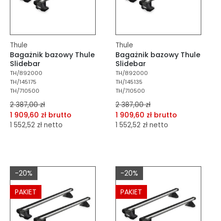
Thule
Thule
Bagażnik bazowy Thule
Bagażnik bazowy Thule
Slidebar
Slidebar
TH/892000
TH/892000
TH/145175
TH/145135
TH/710500
TH/710500
2 387,00 zł
2 387,00 zł
1 909,60 zł brutto
1 909,60 zł brutto
1 552,52 zł netto
1 552,52 zł netto
dodaj do porównania
dodaj do porównania
dodaj do schowka
dodaj do schowka
-20%
-20%
Do koszyka
Do koszyka
PAKIET
PAKIET