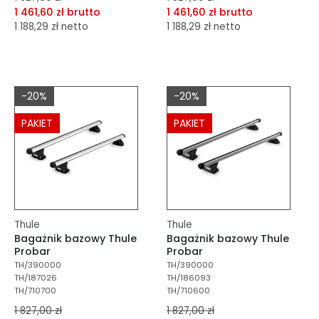
1 461,60 zł brutto
1 461,60 zł brutto
1 188,29 zł netto
1 188,29 zł netto
dodaj do porównania
dodaj do porównania
dodaj do schowka
dodaj do schowka
-20%
-20%
Do koszyka
Do koszyka
PAKIET
PAKIET
Thule
Thule
Bagażnik bazowy Thule
Bagażnik bazowy Thule
Probar
Probar
TH/390000
TH/390000
TH/187026
TH/186093
TH/710700
TH/710600
1 827,00 zł
1 827,00 zł