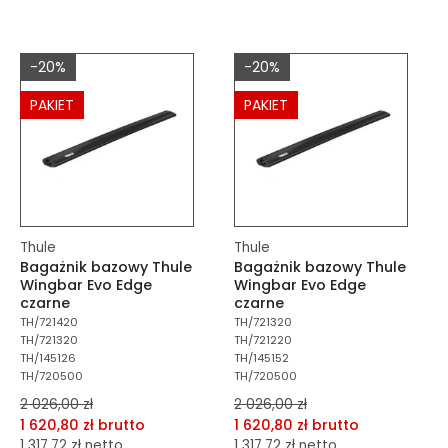
dodaj do porównania
dodaj do porównania
dodaj do schowka
dodaj do schowka
-20%
-20%
Do koszyka
Do koszyka
PAKIET
PAKIET
Thule
Thule
Bagażnik bazowy Thule
Bagażnik bazowy Thule
Wingbar Evo Edge
Wingbar Evo Edge
czarne
czarne
TH/721420
TH/721320
TH/721320
TH/721220
TH/145126
TH/145152
TH/720500
TH/720500
2 026,00 zł
2 026,00 zł
1 620,80 zł brutto
1 620,80 zł brutto
1 317,72 zł netto
1 317,72 zł netto