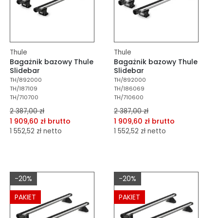
Thule
Thule
Bagażnik bazowy Thule
Bagażnik bazowy Thule
Slidebar
Slidebar
TH/892000
TH/892000
TH/187109
TH/186069
TH/710700
TH/710600
2 387,00 zł
2 387,00 zł
1 909,60 zł brutto
1 909,60 zł brutto
1 552,52 zł netto
1 552,52 zł netto
dodaj do porównania
dodaj do porównania
dodaj do schowka
dodaj do schowka
-20%
-20%
Do koszyka
Do koszyka
PAKIET
PAKIET