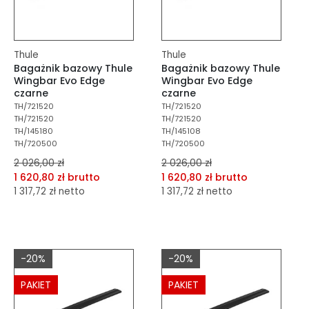
Thule
Thule
Bagażnik bazowy Thule
Bagażnik bazowy Thule
Wingbar Evo Edge
Wingbar Evo Edge
czarne
czarne
TH/721520
TH/721520
TH/721520
TH/721520
TH/145180
TH/145108
TH/720500
TH/720500
2 026,00 zł
2 026,00 zł
1 620,80 zł brutto
1 620,80 zł brutto
1 317,72 zł netto
1 317,72 zł netto
dodaj do porównania
dodaj do porównania
dodaj do schowka
dodaj do schowka
-20%
-20%
Do koszyka
Do koszyka
PAKIET
PAKIET