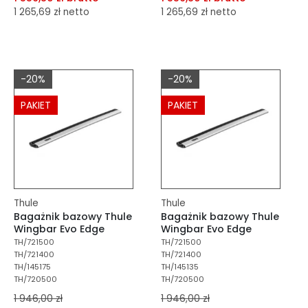
1 265,69 zł netto
1 265,69 zł netto
dodaj do porównania
dodaj do porównania
dodaj do schowka
dodaj do schowka
-20%
-20%
Do koszyka
Do koszyka
PAKIET
PAKIET
Thule
Thule
Bagażnik bazowy Thule
Bagażnik bazowy Thule
Wingbar Evo Edge
Wingbar Evo Edge
TH/721500
TH/721500
TH/721400
TH/721400
TH/145175
TH/145135
TH/720500
TH/720500
1 946,00 zł
1 946,00 zł