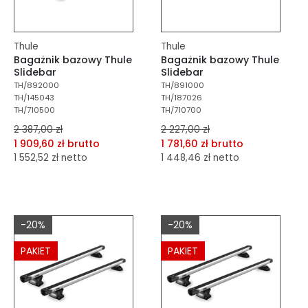
Thule
Thule
Bagażnik bazowy Thule
Bagażnik bazowy Thule
Slidebar
Slidebar
TH/892000
TH/891000
TH/145043
TH/187026
TH/710500
TH/710700
2 387,00 zł
2 227,00 zł
1 909,60 zł brutto
1 781,60 zł brutto
1 552,52 zł netto
1 448,46 zł netto
dodaj do porównania
dodaj do porównania
dodaj do schowka
dodaj do schowka
-20%
-20%
Do koszyka
Do koszyka
PAKIET
PAKIET