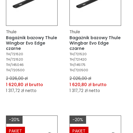
Thule
Thule
Bagażnik bazowy Thule
Bagażnik bazowy Thule
Wingbar Evo Edge
Wingbar Evo Edge
czarne
czarne
TH/721520
TH/721520
TH/721520
TH/721420
TH/145046
TH/145175
TH/720500
TH/720500
2 026,00 zł
2 026,00 zł
1 620,80 zł brutto
1 620,80 zł brutto
1 317,72 zł netto
1 317,72 zł netto
dodaj do porównania
dodaj do porównania
dodaj do schowka
dodaj do schowka
-20%
-20%
Do koszyka
Do koszyka
PAKIET
PAKIET