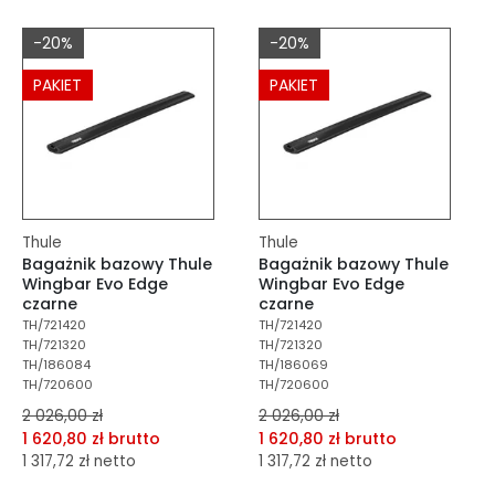
dodaj do schowka
dodaj do schowka
-20%
-20%
Do koszyka
Do koszyka
PAKIET
PAKIET
Thule
Thule
Bagażnik bazowy Thule
Bagażnik bazowy Thule
Wingbar Evo Edge
Wingbar Evo Edge
czarne
czarne
TH/721420
TH/721420
TH/721320
TH/721320
TH/186084
TH/186069
TH/720600
TH/720600
2 026,00 zł
2 026,00 zł
1 620,80 zł brutto
1 620,80 zł brutto
1 317,72 zł netto
1 317,72 zł netto