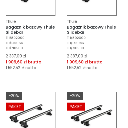
Thule
Thule
Bagażnik bazowy Thule
Bagażnik bazowy Thule
Slidebar
Slidebar
TH/892000
TH/892000
TH/145066
TH/145046
TH/710500
TH/710500
2 387,00 zł
2 387,00 zł
1 909,60 zł brutto
1 909,60 zł brutto
1 552,52 zł netto
1 552,52 zł netto
dodaj do porównania
dodaj do porównania
dodaj do schowka
dodaj do schowka
-20%
-20%
Do koszyka
Do koszyka
PAKIET
PAKIET