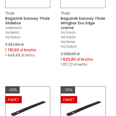
Thule
Thule
Bagażnik bazowy Thule
Bagażnik bazowy Thule
Slidebar
Wingbar Evo Edge
czarne
TH/891000
TH/145152
TH/721520
TH/710500
TH/721520
TH/145190
2 227,00 zł
TH/720500
1 781,60 zł brutto
2 026,00 zł
1 448,46 zł netto
1 620,80 zł brutto
1 317,72 zł netto
dodaj do porównania
dodaj do schowka
dodaj do porównania
dodaj do schowka
Do koszyka
-20%
-20%
Do koszyka
PAKIET
PAKIET