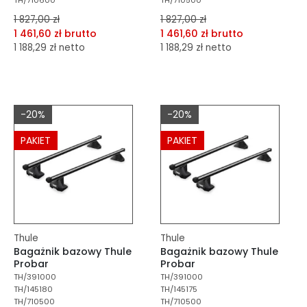
1 827,00 zł
1 827,00 zł
1 461,60 zł brutto
1 461,60 zł brutto
1 188,29 zł netto
1 188,29 zł netto
dodaj do porównania
dodaj do porównania
dodaj do schowka
dodaj do schowka
-20%
-20%
Do koszyka
Do koszyka
PAKIET
PAKIET
Thule
Thule
Bagażnik bazowy Thule
Bagażnik bazowy Thule
Probar
Probar
TH/391000
TH/391000
TH/145180
TH/145175
TH/710500
TH/710500