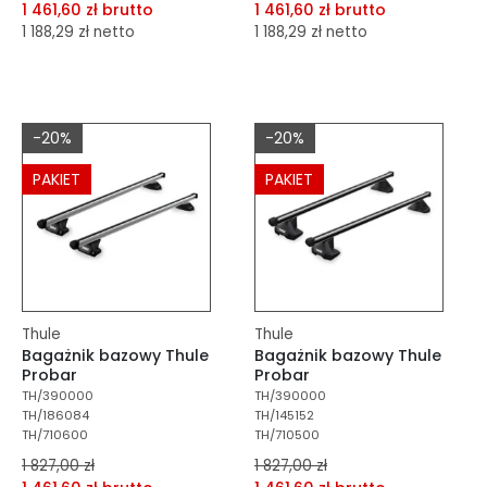
1 461,60 zł brutto
1 461,60 zł brutto
1 188,29 zł netto
1 188,29 zł netto
dodaj do porównania
dodaj do porównania
dodaj do schowka
dodaj do schowka
-20%
-20%
Do koszyka
Do koszyka
PAKIET
PAKIET
Thule
Thule
Bagażnik bazowy Thule
Bagażnik bazowy Thule
Probar
Probar
TH/390000
TH/390000
TH/186084
TH/145152
TH/710600
TH/710500
1 827,00 zł
1 827,00 zł