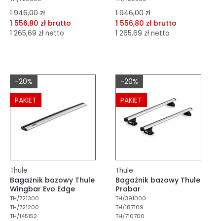
1 946,00 zł
1 946,00 zł
1 556,80 zł brutto
1 556,80 zł brutto
1 265,69 zł netto
1 265,69 zł netto
dodaj do porównania
dodaj do porównania
dodaj do schowka
dodaj do schowka
-20%
-20%
Do koszyka
Do koszyka
PAKIET
PAKIET
Thule
Thule
Bagażnik bazowy Thule
Bagażnik bazowy Thule
Wingbar Evo Edge
Probar
TH/721300
TH/391000
TH/721200
TH/187109
TH/145152
TH/710700