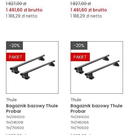
1 827,00 zł
1 827,00 zł
1 461,60 zł brutto
1 461,60 zł brutto
1 188,29 zł netto
1 188,29 zł netto
dodaj do porównania
dodaj do porównania
dodaj do schowka
dodaj do schowka
-20%
-20%
Do koszyka
Do koszyka
PAKIET
PAKIET
Thule
Thule
Bagażnik bazowy Thule
Bagażnik bazowy Thule
Probar
Probar
TH/391000
TH/391000
TH/145108
TH/145066
TH/710500
TH/710500