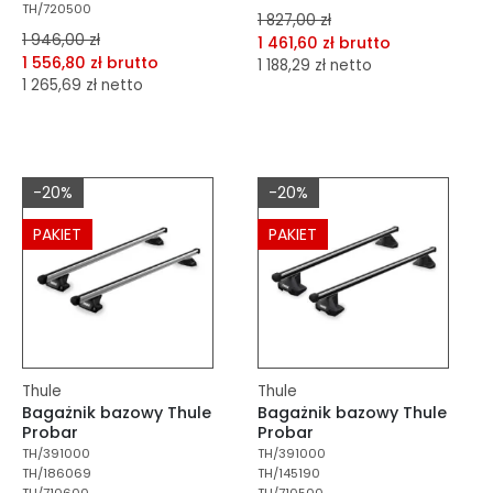
TH/720500
1 827,00 zł
1 946,00 zł
1 461,60 zł brutto
1 556,80 zł brutto
1 188,29 zł netto
1 265,69 zł netto
dodaj do porównania
dodaj do porównania
dodaj do schowka
dodaj do schowka
Do koszyka
-20%
-20%
Do koszyka
PAKIET
PAKIET
Thule
Thule
Bagażnik bazowy Thule
Bagażnik bazowy Thule
Probar
Probar
TH/391000
TH/391000
TH/186069
TH/145190
TH/710600
TH/710500