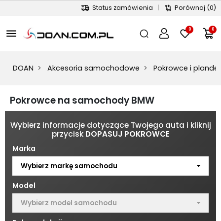
Status zamówienia
|
Porównaj
(0)
0
0
menu
DOAN
Akcesoria samochodowe
Pokrowce i plandek
Pokrowce na samochody BMW
Wybierz informacje dotyczące Twojego auta i kliknij
przycisk
DOPASUJ POKROWCE
Marka
Wybierz markę samochodu
Model
Wybierz model samochodu