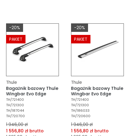
dodaj do porównania
dodaj do porównania
dodaj do schowka
dodaj do schowka
-20%
-20%
Do koszyka
Do koszyka
PAKIET
PAKIET
Thule
Thule
Bagażnik bazowy Thule
Bagażnik bazowy Thule
Wingbar Evo Edge
Wingbar Evo Edge
TH/721400
TH/721400
TH/721300
TH/721300
TH/187044
TH/186033
TH/720700
TH/720600
1 946,00 zł
1 946,00 zł
1 556,80 zł brutto
1 556,80 zł brutto