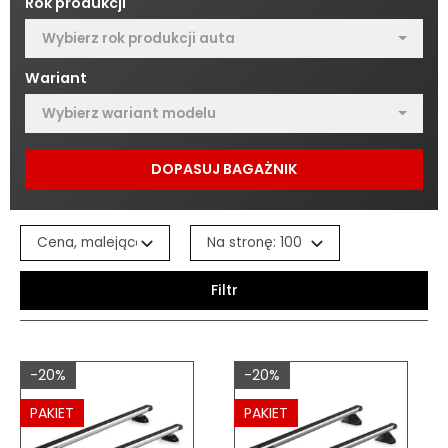
Rok produkcji
Wybierz rok produkcji auta
Wariant
Wybierz wariant modelu
DOPASUJ BAGAŻNIK
Filtr
-20%
-20%
PAKIET
PAKIET