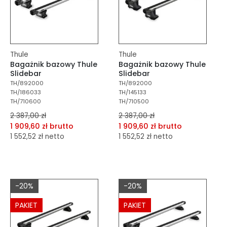
Thule
Thule
Bagażnik bazowy Thule
Bagażnik bazowy Thule
Slidebar
Slidebar
TH/892000
TH/892000
TH/186033
TH/145133
TH/710600
TH/710500
2 387,00 zł
2 387,00 zł
1 909,60 zł brutto
1 909,60 zł brutto
1 552,52 zł netto
1 552,52 zł netto
dodaj do porównania
dodaj do porównania
dodaj do schowka
dodaj do schowka
-20%
-20%
Do koszyka
Do koszyka
PAKIET
PAKIET