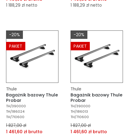
1 188,29 zł netto
1 188,29 zł netto
dodaj do porównania
dodaj do porównania
dodaj do schowka
dodaj do schowka
-20%
-20%
Do koszyka
Do koszyka
PAKIET
PAKIET
Thule
Thule
Bagażnik bazowy Thule
Bagażnik bazowy Thule
Probar
Probar
TH/390000
TH/390000
TH/186024
TH/186013
TH/710600
TH/710600
1 827,00 zł
1 827,00 zł
1 461,60 zł brutto
1 461,60 zł brutto