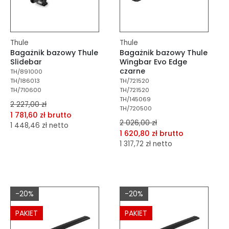
Thule
Thule
Bagażnik bazowy Thule
Bagażnik bazowy Thule
Slidebar
Wingbar Evo Edge
czarne
TH/891000
TH/186013
TH/721520
TH/710600
TH/721520
TH/145069
2 227,00 zł
TH/720500
1 781,60 zł brutto
2 026,00 zł
1 448,46 zł netto
1 620,80 zł brutto
1 317,72 zł netto
dodaj do porównania
dodaj do schowka
dodaj do porównania
dodaj do schowka
Do koszyka
-20%
-20%
Do koszyka
PAKIET
PAKIET