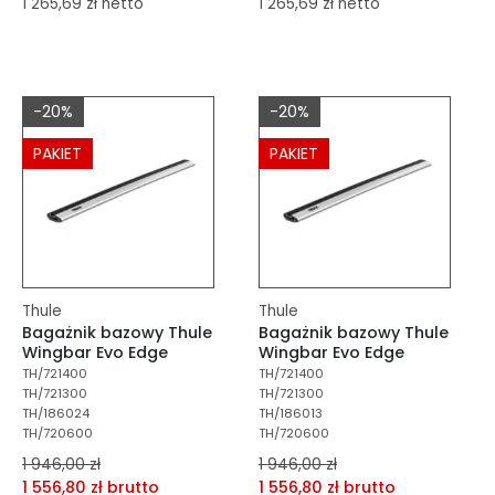
1 265,69 zł netto
1 265,69 zł netto
dodaj do porównania
dodaj do porównania
dodaj do schowka
dodaj do schowka
-20%
-20%
Do koszyka
Do koszyka
PAKIET
PAKIET
Thule
Thule
Bagażnik bazowy Thule
Bagażnik bazowy Thule
Wingbar Evo Edge
Wingbar Evo Edge
TH/721400
TH/721400
TH/721300
TH/721300
TH/186024
TH/186013
TH/720600
TH/720600
1 946,00 zł
1 946,00 zł
1 556,80 zł brutto
1 556,80 zł brutto