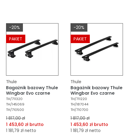
dodaj do porównania
dodaj do porównania
dodaj do schowka
dodaj do schowka
-20%
-20%
Do koszyka
Do koszyka
PAKIET
PAKIET
Thule
Thule
Bagażnik bazowy Thule
Bagażnik bazowy Thule
Wingbar Evo czarne
Wingbar Evo czarne
TH/711320
TH/711220
TH/145069
TH/187044
TH/710500
TH/710700
1 817,00 zł
1 817,00 zł
1 453,60 zł brutto
1 453,60 zł brutto
1 181,79 zł netto
1 181,79 zł netto