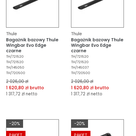
Thule
Thule
Bagażnik bazowy Thule
Bagażnik bazowy Thule
Wingbar Evo Edge
Wingbar Evo Edge
czarne
czarne
TH/721520
TH/721520
TH/721520
TH/721520
TH/145050
TH/145037
TH/720500
TH/720500
2 026,00 zł
2 026,00 zł
1 620,80 zł brutto
1 620,80 zł brutto
1 317,72 zł netto
1 317,72 zł netto
dodaj do porównania
dodaj do porównania
dodaj do schowka
dodaj do schowka
-20%
-20%
Do koszyka
Do koszyka
PAKIET
PAKIET