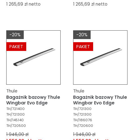
1 265,69 zł netto
1 265,69 zł netto
dodaj do porównania
dodaj do porównania
dodaj do schowka
dodaj do schowka
-20%
-20%
Do koszyka
Do koszyka
PAKIET
PAKIET
Thule
Thule
Bagażnik bazowy Thule
Bagażnik bazowy Thule
Wingbar Evo Edge
Wingbar Evo Edge
TH/721400
TH/721300
TH/721300
TH/721300
TH/145140
TH/186076
TH/720500
TH/720600
1 946,00 zł
1 946,00 zł