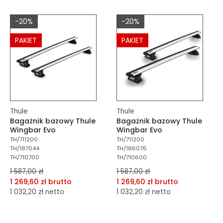
dodaj do schowka
dodaj do schowka
-20%
-20%
Do koszyka
Do koszyka
PAKIET
PAKIET
Thule
Thule
Bagażnik bazowy Thule
Bagażnik bazowy Thule
Wingbar Evo
Wingbar Evo
TH/711200
TH/711200
TH/187044
TH/186076
TH/710700
TH/710600
1 587,00 zł
1 587,00 zł
1 269,60 zł brutto
1 269,60 zł brutto
1 032,20 zł netto
1 032,20 zł netto
dodaj do porównania
dodaj do porównania