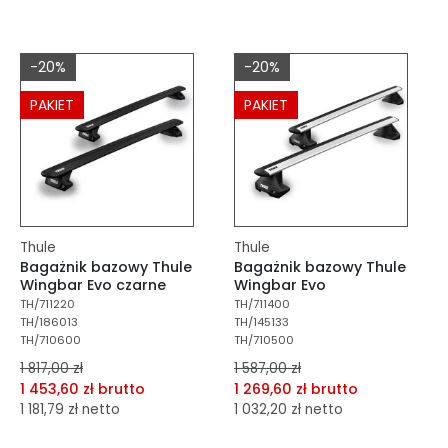
dodaj do porównania
dodaj do porównania
dodaj do schowka
dodaj do schowka
-20%
-20%
Do koszyka
Do koszyka
PAKIET
PAKIET
Thule
Thule
Bagażnik bazowy Thule
Bagażnik bazowy Thule
Wingbar Evo czarne
Wingbar Evo
TH/711220
TH/711400
TH/186013
TH/145133
TH/710600
TH/710500
1 817,00 zł
1 587,00 zł
1 453,60 zł brutto
1 269,60 zł brutto
1 181,79 zł netto
1 032,20 zł netto