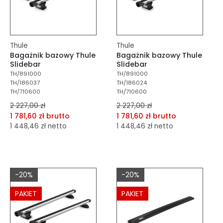
Thule
Thule
Bagażnik bazowy Thule
Bagażnik bazowy Thule
Slidebar
Slidebar
TH/891000
TH/891000
TH/186037
TH/186024
TH/710600
TH/710600
2 227,00 zł
2 227,00 zł
1 781,60 zł brutto
1 781,60 zł brutto
1 448,46 zł netto
1 448,46 zł netto
dodaj do porównania
dodaj do porównania
dodaj do schowka
dodaj do schowka
-20%
-20%
Do koszyka
Do koszyka
PAKIET
PAKIET