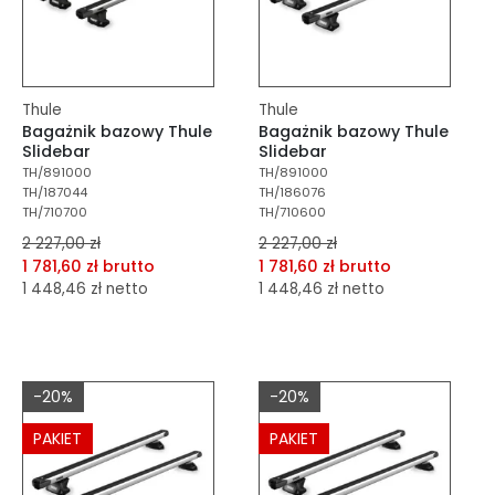
Thule
Thule
Bagażnik bazowy Thule
Bagażnik bazowy Thule
Slidebar
Slidebar
TH/891000
TH/891000
TH/187044
TH/186076
TH/710700
TH/710600
2 227,00 zł
2 227,00 zł
1 781,60 zł brutto
1 781,60 zł brutto
1 448,46 zł netto
1 448,46 zł netto
dodaj do porównania
dodaj do porównania
dodaj do schowka
dodaj do schowka
-20%
-20%
Do koszyka
Do koszyka
PAKIET
PAKIET