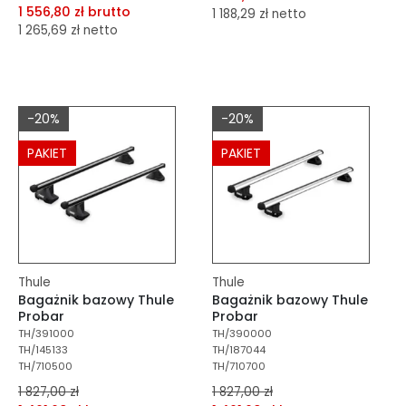
1 556,80 zł brutto
1 188,29 zł netto
1 265,69 zł netto
dodaj do porównania
dodaj do porównania
dodaj do schowka
dodaj do schowka
Do koszyka
-20%
-20%
Do koszyka
PAKIET
PAKIET
Thule
Thule
Bagażnik bazowy Thule
Bagażnik bazowy Thule
Probar
Probar
TH/391000
TH/390000
TH/145133
TH/187044
TH/710500
TH/710700
1 827,00 zł
1 827,00 zł