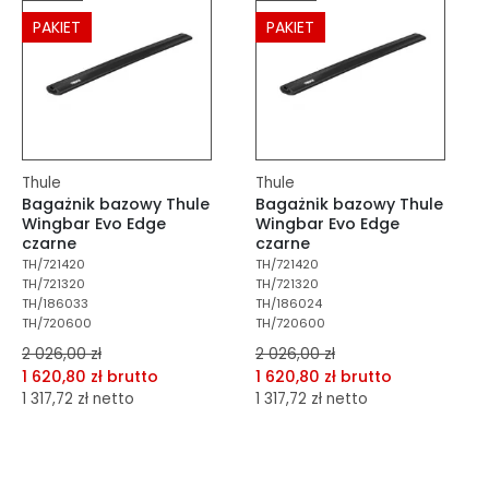
PAKIET
PAKIET
Thule
Thule
Bagażnik bazowy Thule
Bagażnik bazowy Thule
Wingbar Evo Edge
Wingbar Evo Edge
czarne
czarne
TH/721420
TH/721420
TH/721320
TH/721320
TH/186033
TH/186024
TH/720600
TH/720600
2 026,00 zł
2 026,00 zł
1 620,80 zł brutto
1 620,80 zł brutto
1 317,72 zł netto
1 317,72 zł netto
dodaj do porównania
dodaj do porównania
dodaj do schowka
dodaj do schowka