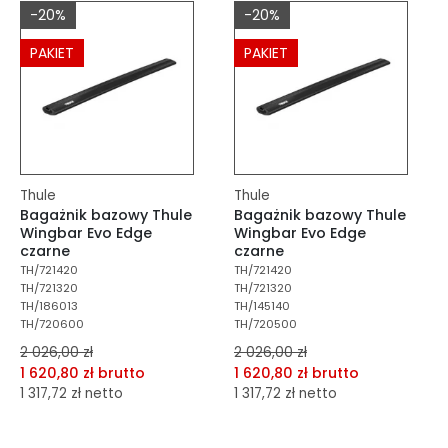
-20%
-20%
Do koszyka
Do koszyka
PAKIET
PAKIET
Thule
Thule
Bagażnik bazowy Thule
Bagażnik bazowy Thule
Wingbar Evo Edge
Wingbar Evo Edge
czarne
czarne
TH/721420
TH/721420
TH/721320
TH/721320
TH/186013
TH/145140
TH/720600
TH/720500
2 026,00 zł
2 026,00 zł
1 620,80 zł brutto
1 620,80 zł brutto
1 317,72 zł netto
1 317,72 zł netto
dodaj do porównania
dodaj do porównania