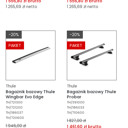
1 556,80 zł brutto
1 556,80 zł brutto
1 265,69 zł netto
1 265,69 zł netto
dodaj do porównania
dodaj do porównania
dodaj do schowka
dodaj do schowka
-20%
-20%
Do koszyka
Do koszyka
PAKIET
PAKIET
Thule
Thule
Bagażnik bazowy Thule
Bagażnik bazowy Thule
Wingbar Evo Edge
Probar
TH/721300
TH/391000
TH/721200
TH/186033
TH/186037
TH/710600
TH/720600
1 827,00 zł
1 946,00 zł
1 461,60 zł brutto