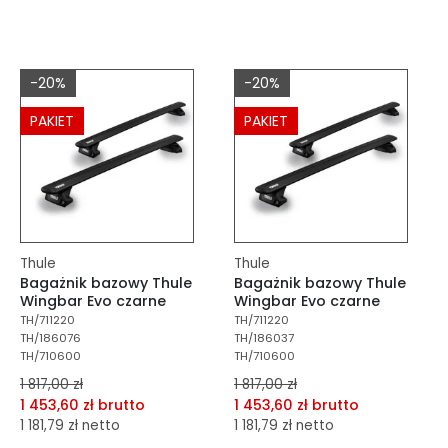
dodaj do porównania
dodaj do porównania
dodaj do schowka
dodaj do schowka
-20%
-20%
Do koszyka
Do koszyka
PAKIET
PAKIET
Thule
Thule
Bagażnik bazowy Thule
Bagażnik bazowy Thule
Wingbar Evo czarne
Wingbar Evo czarne
TH/711220
TH/711220
TH/186076
TH/186037
TH/710600
TH/710600
1 817,00 zł
1 817,00 zł
1 453,60 zł brutto
1 453,60 zł brutto
1 181,79 zł netto
1 181,79 zł netto