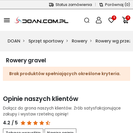
Status zamówienia
|
Porównaj
(0)
0
0
menu
DOAN
Sprzęt sportowy
Rowery
Rowery wg przez
Rowery gravel
Brak produktów spełniających określone kryteria.
Opinie naszych klientów
Dołącz do grona naszych klientów. Zrób satysfakcjonujące
zakupy i wystaw rzetelną opinię!
4.2 / 5
Zobacz wszystkie
Napisz opinię