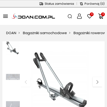
Status zamówienia
|
Porównaj
(0)
0
0
menu
DOAN
Bagażniki samochodowe
Bagażniki rowerow