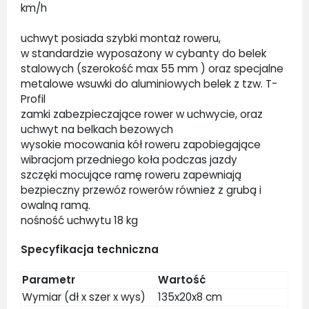
km/h
uchwyt posiada szybki montaż roweru,
w standardzie wyposażony w cybanty do belek
stalowych (szerokość max 55 mm ) oraz specjalne
metalowe wsuwki do aluminiowych belek z tzw. T-
Profil
zamki zabezpieczające rower w uchwycie, oraz
uchwyt na belkach bezowych
wysokie mocowania kół roweru zapobiegające
wibracjom przedniego koła podczas jazdy
szczęki mocujące ramę roweru zapewniają
bezpieczny przewóz rowerów również z grubą i
owalną ramą.
nośność uchwytu 18 kg
Specyfikacja techniczna
Parametr
Wartość
Wymiar (dł x szer x wys)
135x20x8 cm