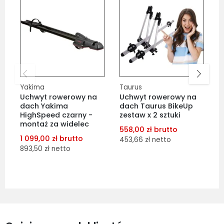
Yakima
Taurus
Y
Uchwyt rowerowy na
Uchwyt rowerowy na
U
dach Yakima
dach Taurus BikeUp
d
HighSpeed czarny -
zestaw x 2 sztuki
F
montaż za widelec
558,00 zł brutto
8
1 099,00 zł brutto
453,66 zł netto
6
893,50 zł netto
dodaj do porównania
dodaj do porównania
dodaj do schowka
dodaj do schowka
Do koszyka
Do koszyka