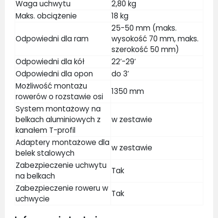
Waga uchwytu
2,80 kg
Maks. obciążenie
18 kg
25-50 mm (maks.
Odpowiedni dla ram
wysokość 70 mm, maks.
szerokość 50 mm)
Odpowiedni dla kół
22’-29’
Odpowiedni dla opon
do 3’
Możliwość montażu
1350 mm
rowerów o rozstawie osi
System montażowy na
belkach aluminiowych z
w zestawie
kanałem T-profil
Adaptery montażowe dla
w zestawie
belek stalowych
Zabezpieczenie uchwytu
Tak
na belkach
Zabezpieczenie roweru w
Tak
uchwycie