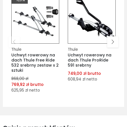
Thule
Thule
S
Uchwyt rowerowy na
Uchwyt rowerowy na
U
dach Thule Free Ride
dach Thule ProRide
d
532 srebrny zestaw x 2
591 srebrny
c
sztuki
749,00 zł brutto
1
868,00 zł
608,94 zł netto
1
769,92 zł brutto
625,95 zł netto
dodaj do porównania
dodaj do porównania
dodaj do schowka
dodaj do schowka