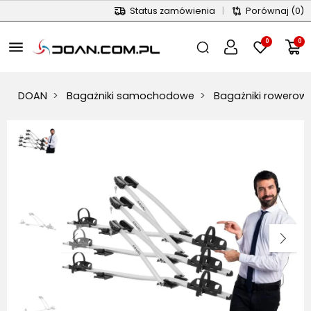
Status zamówienia
|
Porównaj
(0)
0
0
menu
DOAN
Bagażniki samochodowe
Bagażniki rowerow