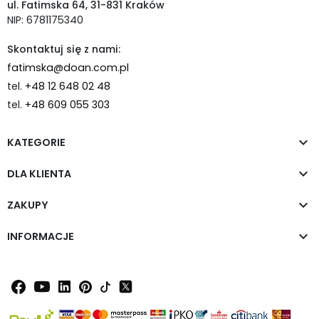
ul. Fatimska 64, 31-831 Kraków
NIP: 6781175340
Skontaktuj się z nami:
fatimska@doan.com.pl
tel.
+48 12 648 02 48
tel.
+48 609 055 303

KATEGORIE

DLA KLIENTA

ZAKUPY

INFORMACJE