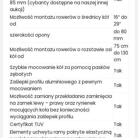
85 mm (cybanty dostępne na naszej innej
aukcji)
Możliwość montażu rowerów o średnicy kół
16″ do
od
29″
do 80
szerokości opony
mm
75 cm
Możliwość montażu rowerów o rozstawie osi
do 130
kół od
cm
Szybkie mocowanie kół za pomocą pasków
Tak
zębatych
Zaślepki profilu aluminiowego z pewnym
Tak
mocowaniem
Możliwość zamiany przekładania zamknięcia
na zamek lewy – prawy oraz rynienek
Tak
mocujących koła bez konieczności
wyciągania zaślepek profilu.
Certyfikat TUV
Tak
Elementy uchwytu ramy pokryte elastyczną
Tak