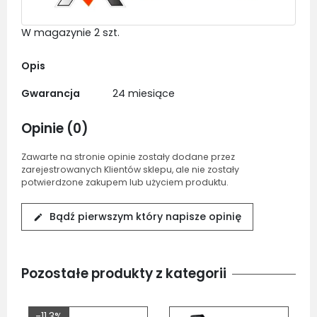
W magazynie
2 szt.
Opis
Gwarancja
24 miesiące
Opinie (0)
Zawarte na stronie opinie zostały dodane przez
zarejestrowanych Klientów sklepu, ale nie zostały
potwierdzone zakupem lub użyciem produktu.
Bądź pierwszym który napisze opinię
edit
Pozostałe produkty z kategorii
-11,3%