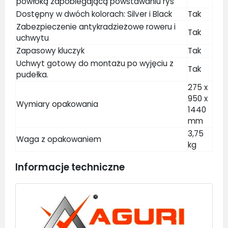
powłoką zapobiegającą powstawaniu rys
Dostępny w dwóch kolorach: Silver i Black
Tak
Zabezpieczenie antykradzieżowe roweru i
Tak
uchwytu
Zapasowy kluczyk
Tak
Uchwyt gotowy do montażu po wyjęciu z
Tak
pudełka.
275 x
950 x
Wymiary opakowania
1440
mm
3,75
Waga z opakowaniem
kg
Informacje techniczne