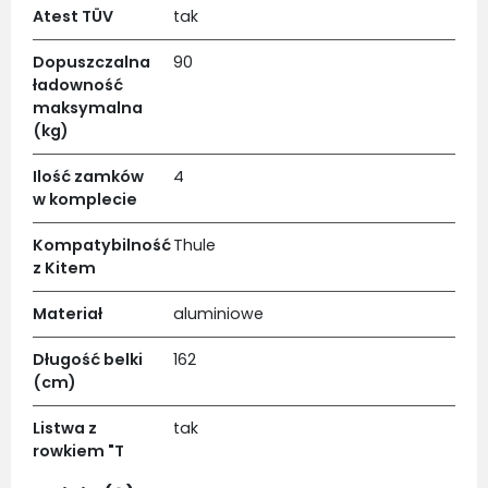
Atest TÜV
tak
Dopuszczalna
90
ładowność
maksymalna
(kg)
Ilość zamków
4
w komplecie
Kompatybilność
Thule
z Kitem
Materiał
aluminiowe
Długość belki
162
(cm)
Listwa z
tak
rowkiem "T