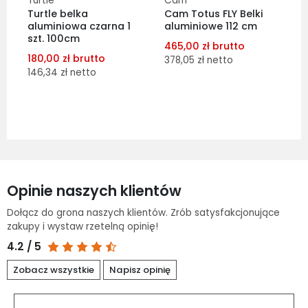
Turtle
Cam
T
Turtle belka
Cam Totus FLY Belki
T
aluminiowa czarna 1
aluminiowe 112 cm
a
szt. 100cm
s
465,00 zł brutto
180,00 zł brutto
1
378,05 zł netto
146,34 zł netto
1
dodaj do porównania
dodaj do porównania
dodaj do schowka
dodaj do schowka
Do koszyka
Opinie naszych klientów
Dołącz do grona naszych klientów. Zrób satysfakcjonujące
zakupy i wystaw rzetelną opinię!
4.2 / 5
Zobacz wszystkie
Napisz opinię