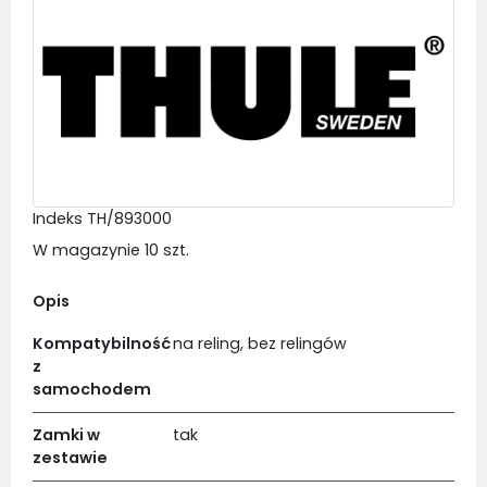
Indeks
TH/893000
W magazynie
10 szt.
Opis
Kompatybilność
na reling, bez relingów
z
samochodem
Zamki w
tak
zestawie