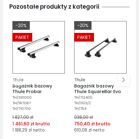
Pozostałe produkty z kategorii
-20%
-20%
PAKIET
PAKIET
Thule
Thule
T
Bagażnik bazowy
Bagażnik bazowy
B
Thule Probar
Thule SquareBar Evo
T
TH/391000
TH/712400
T
TH/187087
TH/1103/Z
T
TH/710700
TH/754
T
1 827,00 zł
938,00 zł
1
1 461,60 zł brutto
750,40 zł brutto
1
1 188,29 zł netto
610,08 zł netto
8