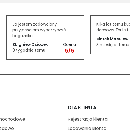
dodaj do schowka
Ja jestem zadowolony
Kilka lat temu ku
przyjechałem wyporzyczyć
dachowy Thule i..
bagażnika...
Marek Maculewi
Ocena
Zbigniew Dziobek
3 miesiące temu
5/5
3 tygodnie temu
DLA KLIENTA
amochodowe
Rejestracja klienta
iegowe
Logowanie klienta