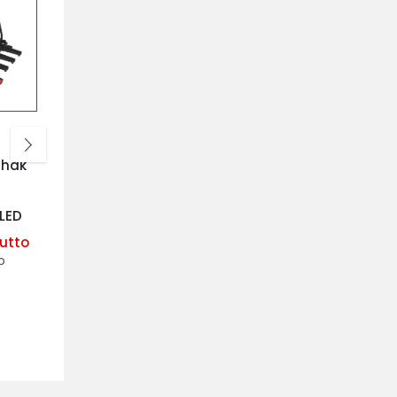
Thule
AGURI
Bagażnik
Bagażnik
 hak
rowerowy na hak
rowerowy na hak
holowniczy Thule
holowniczy Aguri
EuroWay 922
Cruiser czarny 3
 LED
srebrny 3 rowery
rowery 13 PIN
13 PIN
rutto
1 328,00 zł brutto
2 619,00 zł brutto
o
1 079,67 zł netto
2 129,27 zł netto
dodaj do
dodaj do
porównania
porównania
chowka
dodaj do schowka
dodaj do schowka