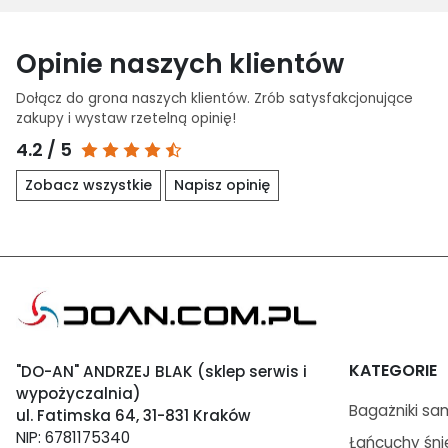
Do koszyka
Opinie naszych klientów
Dołącz do grona naszych klientów. Zrób satysfakcjonujące
zakupy i wystaw rzetelną opinię!
4.2 / 5
Zobacz wszystkie
Napisz opinię
KATEGORIE
"DO-AN" ANDRZEJ BLAK (sklep serwis i
wypożyczalnia)
Bagażniki s
ul. Fatimska 64, 31-831 Kraków
NIP: 6781175340
Łańcuchy śn