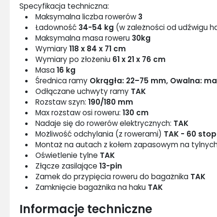
Specyfikacja techniczna:
Maksymalna liczba rowerów
3
Ładowność
34-54 kg
(w zależności od udźwigu h
Maksymalna masa roweru
30kg
Wymiary
118 x 84 x 71 cm
Wymiary po złożeniu
61 x 21 x 76 cm
Masa
16 kg
Średnica ramy
Okrągła:
22–75 mm, Owalna: m
Odłączane uchwyty ramy
TAK
Rozstaw szyn:
190/180 mm
Max rozstaw osi roweru:
130 cm
Nadaje się do rowerów elektrycznych:
TAK
Możliwość odchylania (z rowerami)
TAK - 60 stop
Montaż na autach z kołem zapasowym na tylnyc
Oświetlenie tylne
TAK
Złącze zasilające
13-pin
Zamek do przypięcia roweru do bagażnika
TAK
Zamknięcie bagażnika na haku
TAK
Informacje techniczne