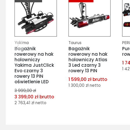
Yakima
Taurus
PER
Bagażnik
Bagażnik
Pur
rowerowy na hak
rowerowy na hak
row
holowniczy
holowniczy Atlas
1 7
Yakima JustClick
3 Led czarny 3
1 42
Evo czarny 3
rowery 13 PIN
rowery 13 PIN
1 599,00 zł brutto
oświetlenie LED
1 300,00 zł netto
d
3 999,00 zł
p
3 399,00 zł brutto
d
2 763,41 zł netto
dodaj do
porównania
dodaj do
dodaj do schowka
porównania
Do koszyka
dodaj do schowka