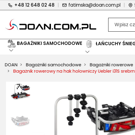
+48 12 648 02 48
|
fatimska@doan.com.pl
|
BAGAŻNIKI SAMOCHODOWE
ŁAŃCUCHY ŚNI
DOAN
Bagażniki samochodowe
Bagażniki rowerowe
Bagażnik rowerowy na hak holowniczy Uebler i31S srebrny