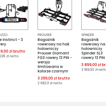
UZZO
PROUSER
SPINDER
e Instinct - 3
Bagażnik
Bagażnik
ery
rowerowy na hak
rowerowy na
holowniczy
holowniczy
49,00 zł brutto
Prouser Diamant
Spinder SL3
1,95 zł netto
FG3 rowery 13 PIN -
rowery 13 PIN
wersja
3 899,00 zł b
limitowana w
3 169,92 zł nett
kolorze czarnym
odaj do
3 299,00 zł brutto
orównania
odaj do schowka
2 682,11 zł netto
dodaj do
porównania
dodaj do s
dodaj do
porównania
Do koszyka