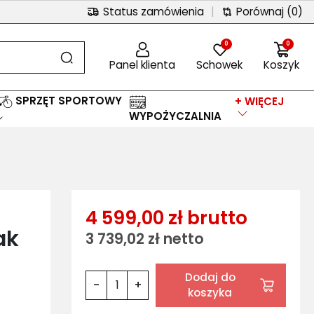
Status zamówienia
|
Porównaj
(0)
0
0
Panel klienta
Schowek
Koszyk
SPRZĘT SPORTOWY
+ WIĘCEJ
WYPOŻYCZALNIA
4 599,00 zł brutto
ak
3 739,02 zł netto
Dodaj do
-
+
koszyka