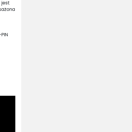
 jest
osażona
-PIN