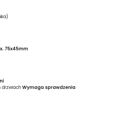
aka)
ax. 75x45mm
ni
h drzwiach
Wymaga sprawdzenia