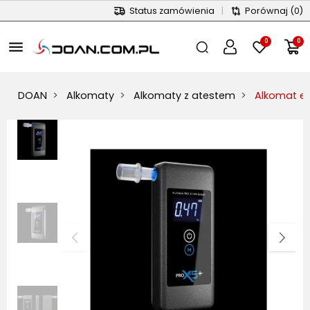
Status zamówienia
|
Porównaj
(0)
0
0
menu
DOAN
Alkomaty
Alkomaty z atestem
Alkomat el