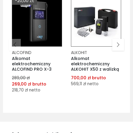
-20,00 ZŁ
ALCOFIND
ALKOHIT
P
Alkomat
Alkomat
A
elektrochemiczny
elektrochemiczny
e
ALCOFIND PRO X-3
ALKOHIT X50 z walizką
P
700,00 zł brutto
1
289,00 zł
269,00 zł brutto
569,11 zł netto
1
218,70 zł netto
dodaj do porównania
dodaj do porównania
dodaj do schowka
dodaj do schowka
Do koszyka
Do koszyka