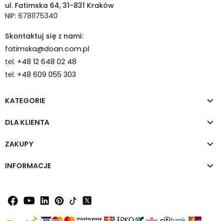
ul. Fatimska 64, 31-831 Kraków
NIP: 6781175340
Skontaktuj się z nami:
fatimska@doan.com.pl
tel.
+48 12 648 02 48
tel.
+48 609 055 303

KATEGORIE

DLA KLIENTA

ZAKUPY

INFORMACJE